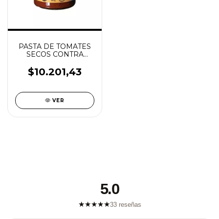
PASTA DE TOMATES
SECOS CONTRA
VIENTO LAUR SIN
TACC 180G
$10.201,43
VER
5.0
★
★
★
★
★
33 reseñas