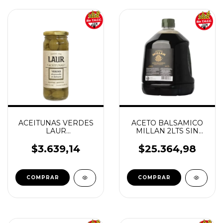
ACEITUNAS VERDES
ACETO BALSAMICO
LAUR
MILLAN 2LTS SIN
DESCAROZADAS EN
TACC LAUR
SALMUERA 320G
$3.639,14
$25.364,98