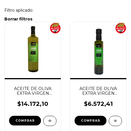
Filtro aplicado:
Borrar filtros
ACEITE DE OLIVA
ACEITE DE OLIVA
EXTRA VIRGEN
EXTRA VIRGEN
500ML SIN TACC
250ML SIN TACC
MARCA LAUR
MARCA LAUR
$14.172,10
$6.572,41