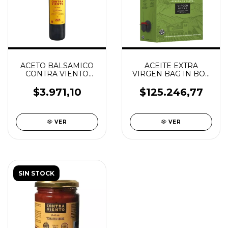
ACETO BALSAMICO
ACEITE EXTRA
CONTRA VIENTO
VIRGEN BAG IN BOX
MARCA LAUR 500ML
5 LTS LAUR
SIN TACC
$3.971,10
$125.246,77
VER
VER
SIN STOCK