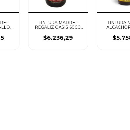
RE -
TINTURA MADRE -
TINTURA 
ALLO
REGALIZ OASIS 60CC.
ALCACHOF
SIN
SIN GLUTEN
60CC. SIN
05
$6.236,29
$5.75