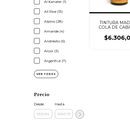
Al Kanater (1)
All Rice (13)
Alpino (28)
TINTURA MAD
COLA DE CAB
Amande (4)
OASIS 60CC. 
GLUTEN
$6.306,
Andresito (5)
Arcor (3)
Argenfrut (7)
VER TODOS
Precio
Desde
Hasta