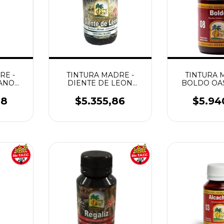
RE -
TINTURA MADRE -
TINTURA 
ANO
DIENTE DE LEON
BOLDO OAS
SIN
OASIS 60CC. SIN
SIN GL
GLUTEN
78
$5.355,86
$5.94