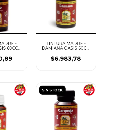
MADRE -
TINTURA MADRE -
IS 60CC.
DAMIANA OASIS 60CC.
UTEN
SIN GLUTEN
0,89
$6.983,78
SIN STOCK