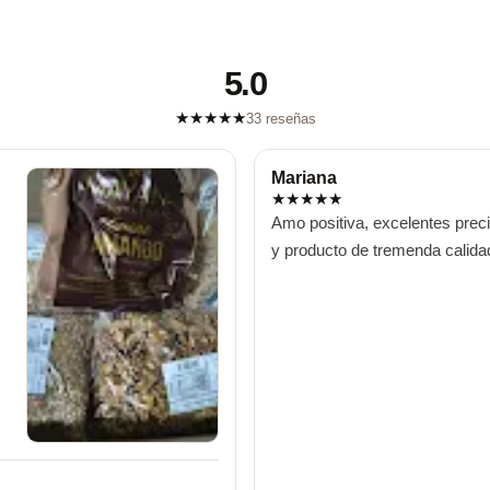
5.0
★
★
★
★
★
33 reseñas
Mariana
★
★
★
★
★
Amo positiva, excelentes precios
y producto de tremenda calida