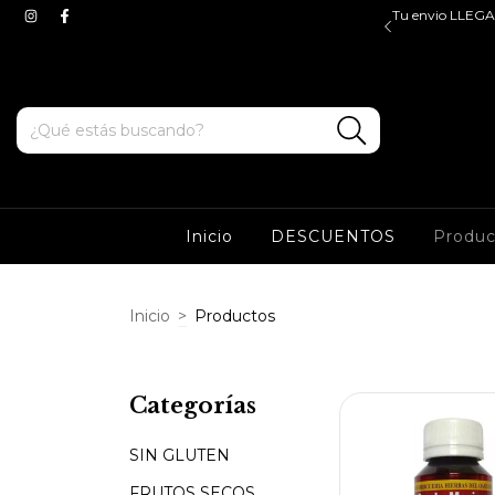
$45.000, valido para ZONA OESTE y CABA. Tenes ENVIOS
Tu envio LLEGA 
e y sur a partir de $100.000*
Inicio
DESCUENTOS
Produ
Inicio
>
Productos
Categorías
SIN GLUTEN
FRUTOS SECOS