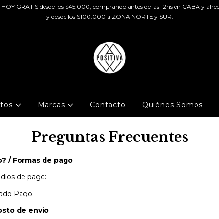
HOY GRATIS desde los $45.000, comprando antes de las 12hs en CABA y alred
y desde los $100.000 a ZONA NORTE y SUR.
ctos
Marcas
Contacto
Quiénes Somos
Preguntas Frecuentes
o? / Formas de pago
dios de pago:
cado Pago.
Costo de envío