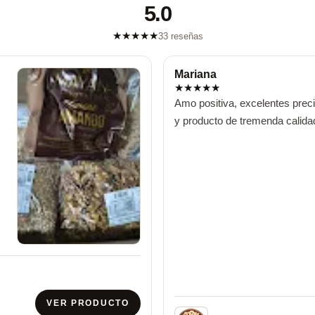
5.0
★
★
★
★
★
33 reseñas
Mariana
★
★
★
★
★
Amo positiva, excelentes precios
y producto de tremenda calida
VER PRODUCTO