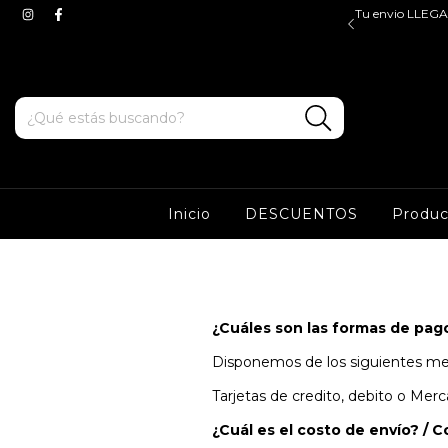
$45.000, valido para ZONA OESTE y CABA. Tenes ENVIOS
Tu envio LLEGA 
e y sur a partir de $100.000*
Inicio
DESCUENTOS
Produ
¿Cuáles son las formas de pag
Disponemos de los siguientes me
Tarjetas de credito, debito o Mer
¿Cuál es el costo de envío? / 