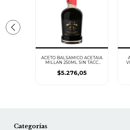
ES LAUR
ACETO BALSAMICO ACETAIA
S EN
MILLAN 250ML SIN TACC
V
20G
ESPESO Y CREMOSO MARCA
LAUR
14
$5.276,05
Categorías