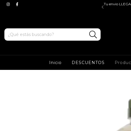
$45.000, valido para ZONA OESTE y CABA. Tenes ENVIOS
Tu envio LLEGA 
e y sur a partir de $100.000*
Inicio
DESCUENTOS
Produ