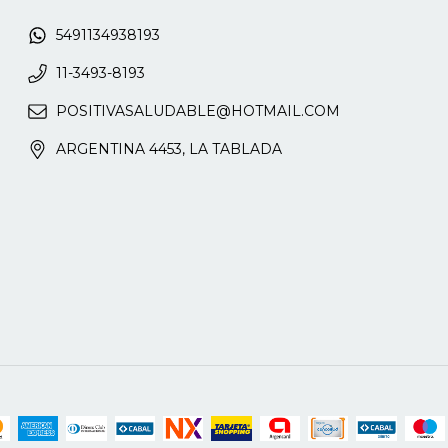
5491134938193
11-3493-8193
POSITIVASALUDABLE@HOTMAIL.COM
ARGENTINA 4453, LA TABLADA