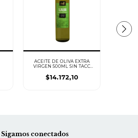
ACEITE DE OLIVA EXTRA
A
VIRGEN 500ML SIN TACC
DESHID
MARCA LAUR
$14.172,10
$
Sigamos conectados