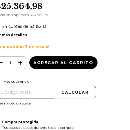
$25.364,98
cio sin impuestos
$20.962,79
24
cuotas de
$3.152,13
r más detalles
olo quedan
3
en stock!
CAMBIAR CP
regas para el CP:
Medios de envío
CALCULAR
sé mi código postal
Compra protegida
Tus datos cuidados durante toda la compra.