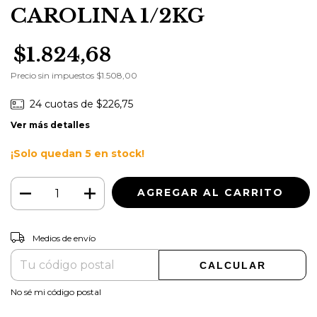
CAROLINA 1/2KG
$1.824,68
Precio sin impuestos
$1.508,00
24
cuotas de
$226,75
Ver más detalles
¡Solo quedan
5
en stock!
CAMBIAR CP
Entregas para el CP:
Medios de envío
CALCULAR
No sé mi código postal