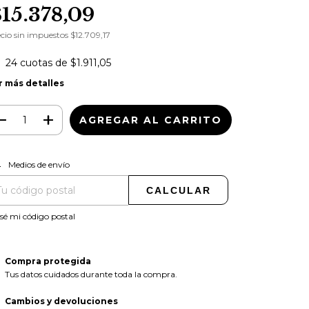
$15.378,09
cio sin impuestos
$12.709,17
24
cuotas de
$1.911,05
r más detalles
CAMBIAR CP
regas para el CP:
Medios de envío
CALCULAR
sé mi código postal
Compra protegida
Tus datos cuidados durante toda la compra.
Cambios y devoluciones