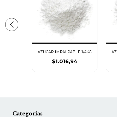
ADOS EN
AZUCAR IMPALPABLE 1/4KG
AZ
/4KG
$1.016,94
10
Categorías