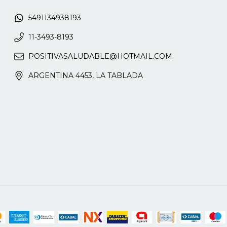
5491134938193
11-3493-8193
POSITIVASALUDABLE@HOTMAIL.COM
ARGENTINA 4453, LA TABLADA