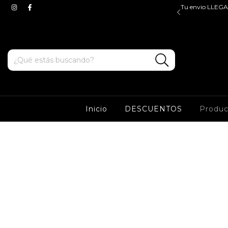
$45.000, valido para ZONA OESTE y CABA. Tenes ENVIOS
Tu envio LLEGA 
e y sur a partir de $100.000*
Inicio
DESCUENTOS
Produ