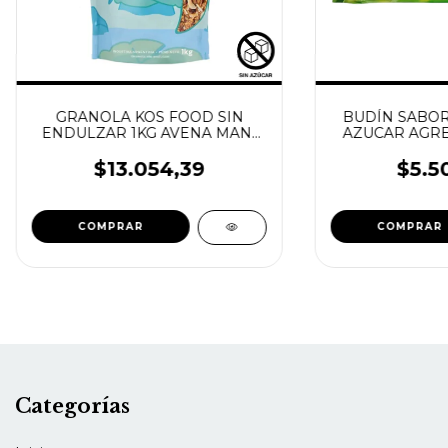
GRANOLA KOS FOOD SIN
BUDÍN SABOR 
ENDULZAR 1KG AVENA MANI
AZUCAR AGR
ALMENDRAS Y CASTAÑAS
250GR S
$13.054,39
$5.5