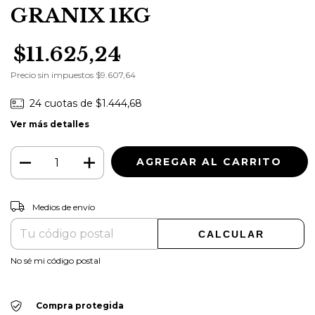
GRANIX 1KG
$11.625,24
Precio sin impuestos
$9.607,64
24
cuotas de
$1.444,68
Ver más detalles
CAMBIAR CP
Entregas para el CP:
Medios de envío
CALCULAR
No sé mi código postal
Compra protegida