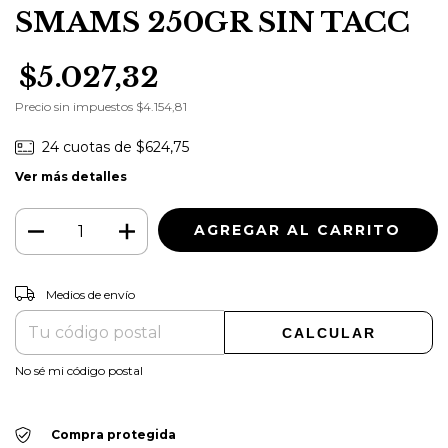
SMAMS 250GR SIN TACC
$5.027,32
Precio sin impuestos
$4.154,81
24
cuotas de
$624,75
Ver más detalles
CAMBIAR CP
Entregas para el CP:
Medios de envío
CALCULAR
No sé mi código postal
Compra protegida