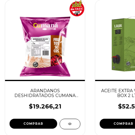
ARANDANOS
ACEITE EXTRA 
DESHIDRATADOS CUMANA
BOX 2 L
1KG
$19.266,21
$52.5