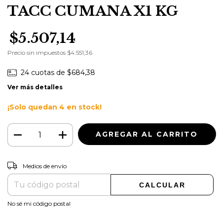
TACC CUMANA X1 KG
$5.507,14
Precio sin impuestos
$4.551,36
24
cuotas de
$684,38
Ver más detalles
¡Solo quedan
4
en stock!
CAMBIAR CP
Entregas para el CP:
Medios de envío
CALCULAR
No sé mi código postal