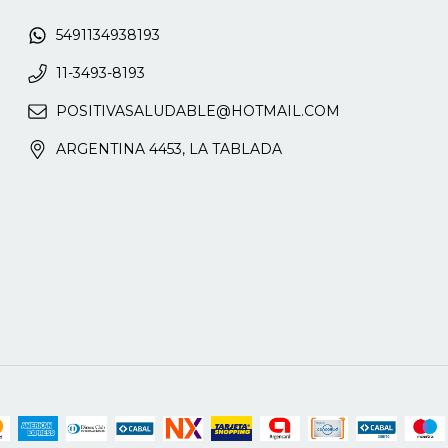
5491134938193
11-3493-8193
POSITIVASALUDABLE@HOTMAIL.COM
ARGENTINA 4453, LA TABLADA