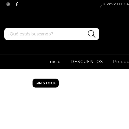
$45.000, valido para ZONA OESTE y CABA. Tenes ENVIOS
Tu envio LLEGA 
e y sur a partir de $100.000*
Inicio
DESCUENTOS
Produ
SIN STOCK