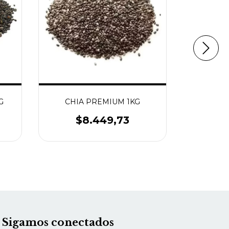
G
CHIA PREMIUM 1KG
CHIA 
$8.449,73
$
Sigamos conectados