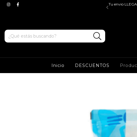
$45.000, valido para ZONA OESTE y CABA. Tenes ENVIOS
Tu envio LLEGA 
e y sur a partir de $100.000*
Inicio
DESCUENTOS
Produ