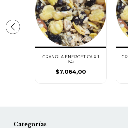
IONAL X
GRANOLA ENERGETICA X 1
GR
KG
43
$7.064,00
Categorías