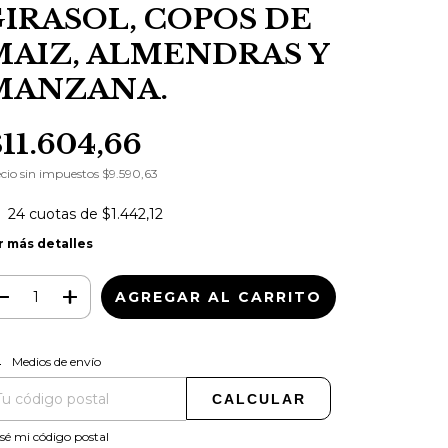
GIRASOL, COPOS DE
MAIZ, ALMENDRAS Y
MANZANA.
$11.604,66
cio sin impuestos
$9.590,63
24
cuotas de
$1.442,12
r más detalles
CAMBIAR CP
regas para el CP:
Medios de envío
CALCULAR
sé mi código postal