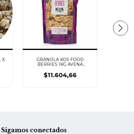
 X
GRANOLA KOS FOOD
GRANOLA
BERRIES 1KG AVENA
AVENA 
ALMENDRAS NUEZ PASAS
MARKET S
ARÁNDANOS
$11.604,66
$
Sigamos conectados