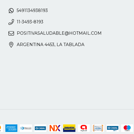
5491134938193
11-3493-8193
POSITIVASALUDABLE@HOTMAIL.COM
ARGENTINA 4453, LA TABLADA