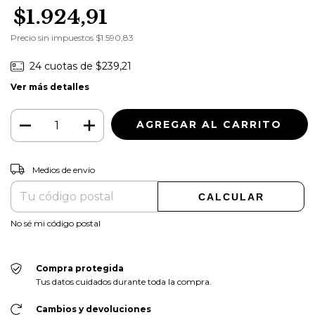
$1.924,91
Precio sin impuestos
$1.590,83
24
cuotas de
$239,21
Ver más detalles
CAMBIAR CP
Entregas para el CP:
Medios de envío
CALCULAR
No sé mi código postal
Compra protegida
Tus datos cuidados durante toda la compra.
Cambios y devoluciones