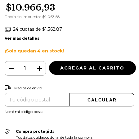
$10.966,93
Precio sin impuestos
$9.063,58
24
cuotas de
$1.362,87
Ver más detalles
¡Solo quedan
4
en stock!
CAMBIAR CP
Entregas para el CP:
Medios de envío
CALCULAR
No sé mi código postal
Compra protegida
Tus datos cuidados durante toda la compra.