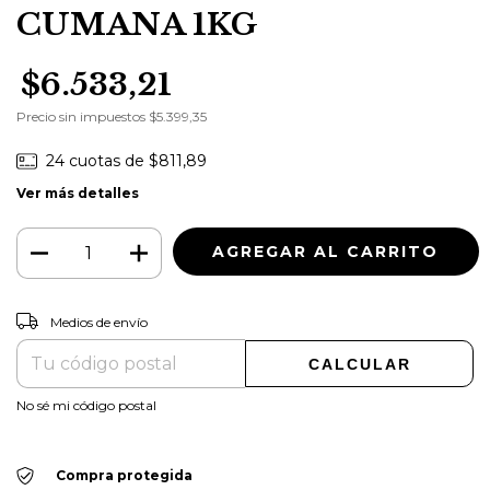
CUMANA 1KG
$6.533,21
Precio sin impuestos
$5.399,35
24
cuotas de
$811,89
Ver más detalles
CAMBIAR CP
Entregas para el CP:
Medios de envío
CALCULAR
No sé mi código postal
Compra protegida