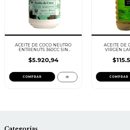
ACEITE DE COCO NEUTRO
ACEITE DE 
ENTRENUTS 360CC SIN
VIRGEN LAU
GLUTEN VEGANO ORGANICO
$5.920,94
$115.
Categorías