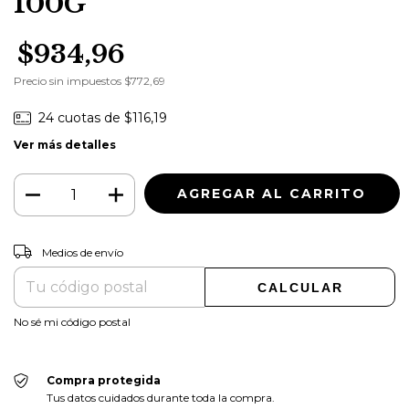
100G
$934,96
Precio sin impuestos
$772,69
24
cuotas de
$116,19
Ver más detalles
CAMBIAR CP
Entregas para el CP:
Medios de envío
CALCULAR
No sé mi código postal
Compra protegida
Tus datos cuidados durante toda la compra.