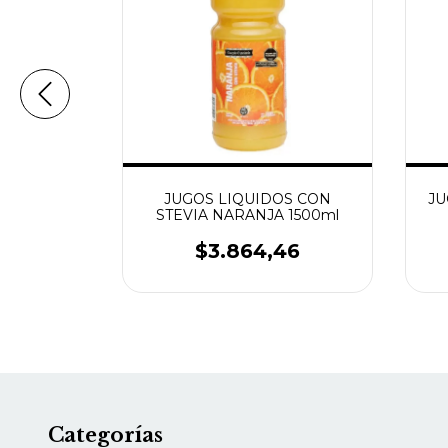
IN TAACC
JUGOS LIQUIDOS CON
JU
00GR
STEVIA NARANJA 1500ml
25
$3.864,46
Categorías