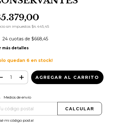
CONSERVANTES
$5.379,00
cio sin impuestos
$4.445,45
24
cuotas de
$668,45
r más detalles
olo quedan
6
en stock!
CAMBIAR CP
regas para el CP:
Medios de envío
CALCULAR
sé mi código postal