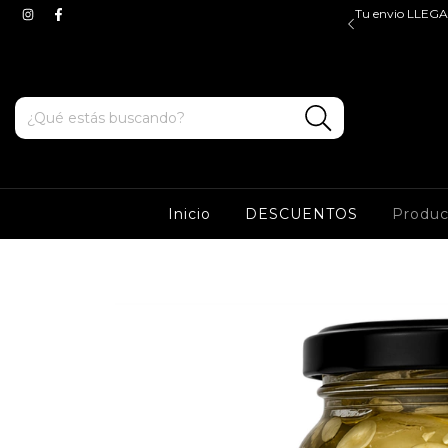
$45.000, valido para ZONA OESTE y CABA. Tenes ENVIOS
Tu envio LLEGA 
e y sur a partir de $100.000*
Inicio
DESCUENTOS
Produ