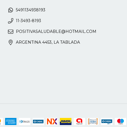
5491134938193
11-3493-8193
POSITIVASALUDABLE@HOTMAIL.COM
ARGENTINA 4453, LA TABLADA