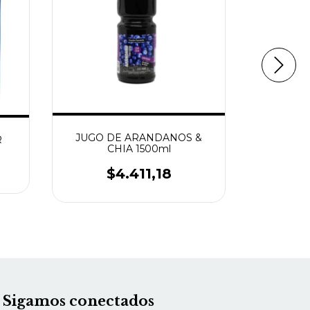
JUGO DE ARANDANOS &
MACA E
R
CHIA 1500ml
$4.411,18
$
Sigamos conectados