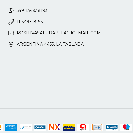
5491134938193
11-3493-8193
POSITIVASALUDABLE@HOTMAIL.COM
ARGENTINA 4453, LA TABLADA