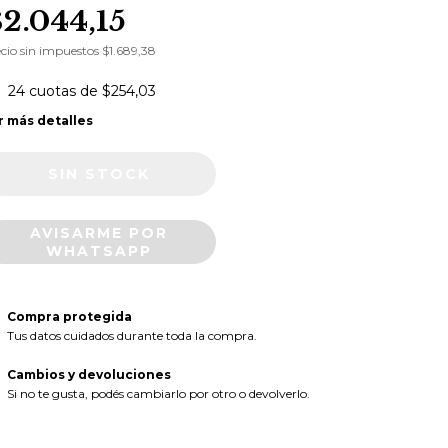
$2.044,15
cio sin impuestos
$1.689,38
24
cuotas de
$254,03
r más detalles
AVISARME POR
WHATSAPP
Compra protegida
Tus datos cuidados durante toda la compra.
Cambios y devoluciones
Si no te gusta, podés cambiarlo por otro o devolverlo.