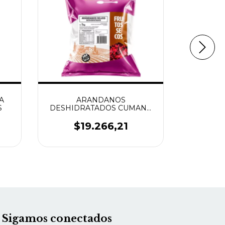
A
ARANDANOS
ACEITU
S
DESHIDRATADOS CUMANA
DES
1KG
SA
$19.266,21
$
Sigamos conectados