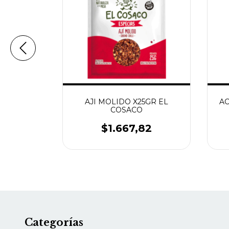
A EXTRA
AJI MOLIDO X25GR EL
AC
IN TACC
COSACO
UR
10
$1.667,82
Categorías