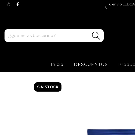
$45.000, valido para ZONA OESTE y CABA. Tenes ENVIOS
Tu envio LLEGA 
e y sur a partir de $100.000*
Inicio
DESCUENTOS
Produ
SIN STOCK