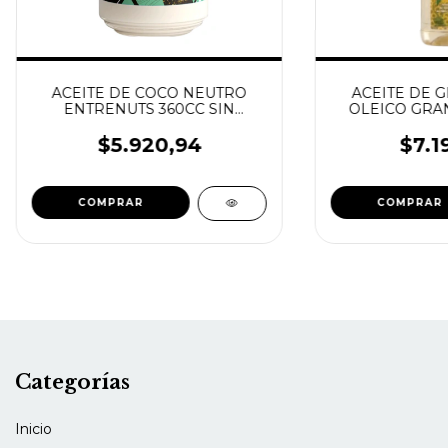
ACEITE DE COCO NEUTRO
ACEITE DE G
ENTRENUTS 360CC SIN
OLEICO GRAN
GLUTEN VEGANO ORGANICO
GLU
$5.920,94
$7.1
Categorías
Inicio