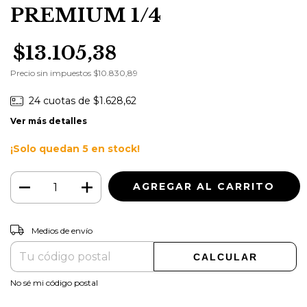
PREMIUM 1/4
$13.105,38
Precio sin impuestos
$10.830,89
24
cuotas de
$1.628,62
Ver más detalles
¡Solo quedan
5
en stock!
CAMBIAR CP
Entregas para el CP:
Medios de envío
CALCULAR
No sé mi código postal