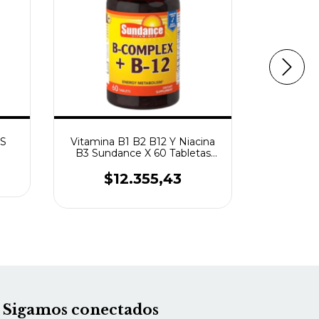
PS
Vitamina B1 B2 B12 Y Niacina
OMEGA
B3 Sundance X 60 Tabletas
1200
Veganos SIN GLUTEN
$12.355,43
$
Sigamos conectados