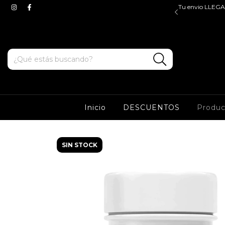
$45.000, valido para ZONA OESTE y CABA. Tenes ENVIOS
Tu envio LLEGA 
e y sur a partir de $100.000*
Inicio
DESCUENTOS
Produ
SIN STOCK