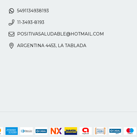
5491134938193
11-3493-8193
POSITIVASALUDABLE@HOTMAIL.COM
ARGENTINA 4453, LA TABLADA