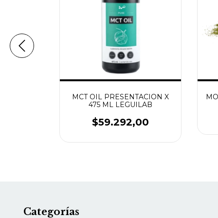
 X 1/4 KG
MCT OIL PRESENTACION X
MO
475 ML LEGUILAB
38
$59.292,00
Categorías