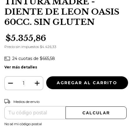
TINTURA MADRE -
DIENTE DE LEON OASIS
60CC. SIN GLUTEN
$5.355,86
Precio sin impuestos
$4.426,33
24
cuotas de
$665,58
Ver más detalles
CAMBIAR CP
Entregas para el CP:
Medios de envío
CALCULAR
No sé mi código postal