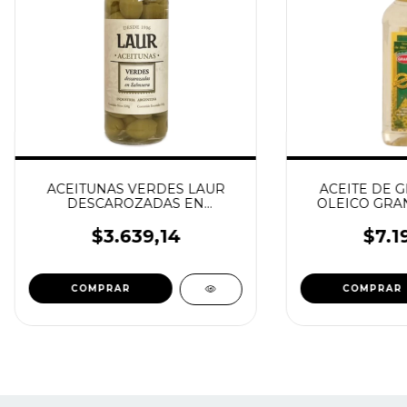
ACEITUNAS VERDES LAUR
ACEITE DE G
DESCAROZADAS EN
OLEICO GRAN
SALMUERA 320G
GLU
$3.639,14
$7.1