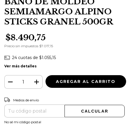
BAÑO DE MOLDEO
SEMIAMARGO ALPINO
STICKS GRANEL 500GR
$8.490,75
Precio sin impuestos
$7.017,15
24
cuotas de
$1.055,15
Ver más detalles
CAMBIAR CP
Entregas para el CP:
Medios de envío
CALCULAR
No sé mi código postal